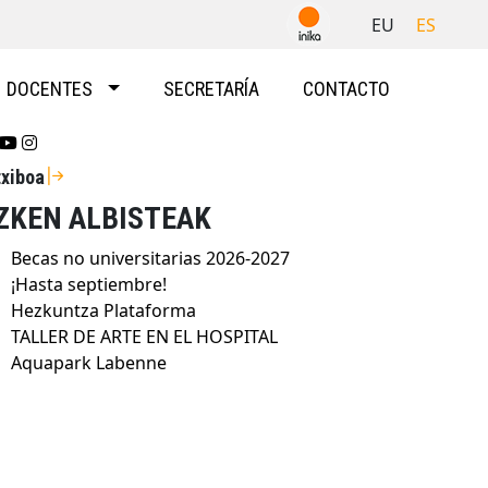
EU
ES
DOCENTES
SECRETARÍA
CONTACTO
Se abrirá nueva ventana-twitter
Se abrirá nueva ventana-youtube
Se abrirá nueva ventana-instragram
txiboa
ZKEN ALBISTEAK
Becas no universitarias 2026-2027
¡Hasta septiembre!
Hezkuntza Plataforma
TALLER DE ARTE EN EL HOSPITAL
Aquapark Labenne