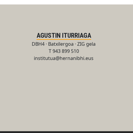
AGUSTIN ITURRIAGA
DBH4 · Batxilergoa · ZIG gela
T 943 899 510
institutua@hernanibhi.eus