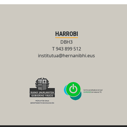
HARROBI
DBH3
T 943 899 512
institutua@hernanibhi.eus