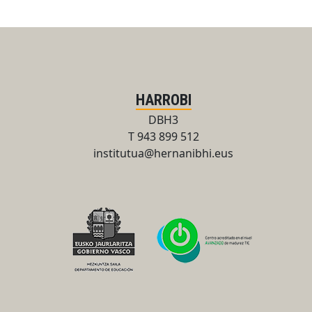
HARROBI
DBH3
T 943 899 512
institutua@hernanibhi.eus