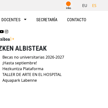
EU
ES
DOCENTES
SECRETARÍA
CONTACTO
Se abrirá nueva ventana-twitter
Se abrirá nueva ventana-youtube
Se abrirá nueva ventana-instragram
txiboa
ZKEN ALBISTEAK
Becas no universitarias 2026-2027
¡Hasta septiembre!
Hezkuntza Plataforma
TALLER DE ARTE EN EL HOSPITAL
Aquapark Labenne