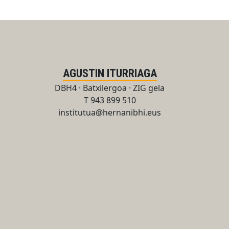
AGUSTIN ITURRIAGA
DBH4 · Batxilergoa · ZIG gela
T 943 899 510
institutua@hernanibhi.eus